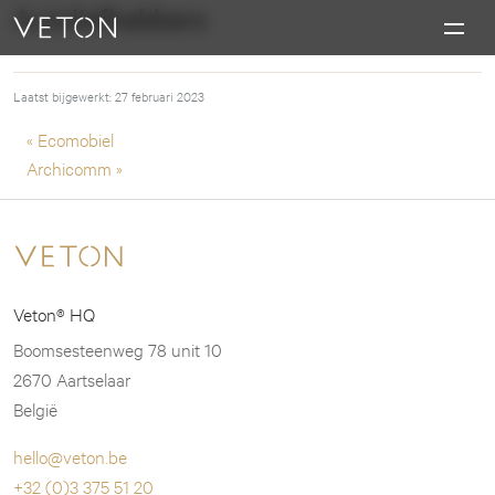
Skip to content
Autoliefhebbers
Charging masterpieces
Laatst bijgewerkt: 27 februari 2023
Post navigation
« Ecomobiel
Archicomm »
Veton® HQ
Boomsesteenweg 78 unit 10
2670 Aartselaar
België
hello@veton.be
+32 (0)3 375 51 20