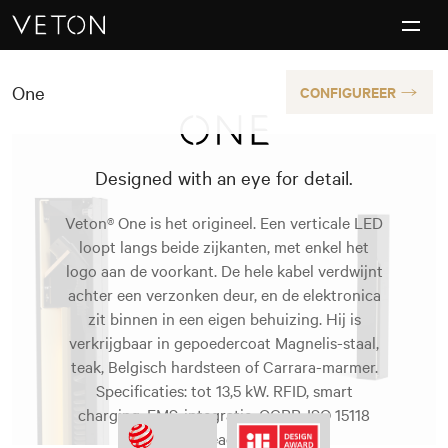
Skip to content
Charging masterpieces
One
CONFIGUREER
Designed with an eye for detail.
Veton® One is het origineel. Een verticale LED
loopt langs beide zijkanten, met enkel het
logo aan de voorkant. De hele kabel verdwijnt
achter een verzonken deur, en de elektronica
zit binnen in een eigen behuizing. Hij is
verkrijgbaar in gepoedercoat Magnelis-staal,
teak, Belgisch hardsteen of Carrara-marmer.
Specificaties: tot 13,5 kW. RFID, smart
charging, EMS-integratie, OCPP, ISO 15118
ready.