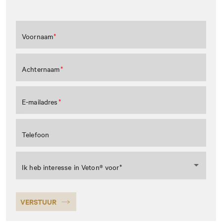
Voornaam
Achternaam
E-mailadres
Telefoon
Ik heb interesse in Veton® voor