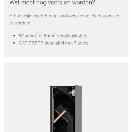
Wat moet nog voorzien worden?
Afhankelijk van het type laadvoorziening, dient voorzien
te worden:
2
2
5G 4mm
of 6mm
voedingskabel,
CAT 7 SFTP datakabel met 7 aders.