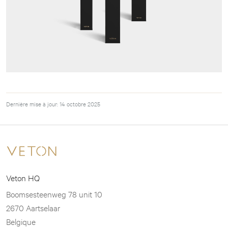
Dernière mise à jour: 14 octobre 2025
Veton HQ
Boomsesteenweg 78 unit 10
2670 Aartselaar
Belgique