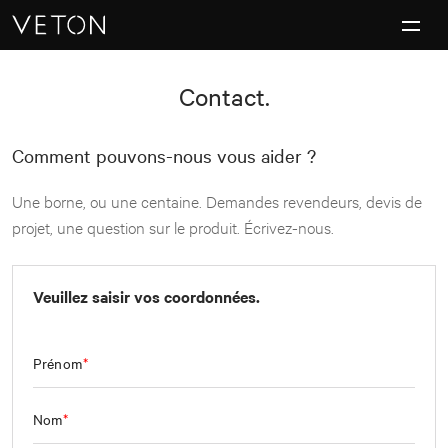
Skip to content
Chefs-d’œuvre de la recharge.
Contact.
Comment pouvons-nous vous aider ?
Une borne, ou une centaine. Demandes revendeurs, devis de
projet, une question sur le produit. Écrivez-nous.
Veuillez saisir vos coordonnées.
Prénom
Nom