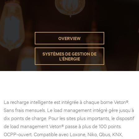
OVERVIEW
SYSTÈMES DE GESTION DE
L’ÉNERGIE
La recharge intelligente est intégrée à chaque borne Veton®.
Sans frais mensuels. Le load management intégré gère jusqu’à
dix points de charge. Pour les sites plus importants, le dispositif
de load management Veton® passe à plus de 100 points.
OCPP-ouvert. Compatible avec Loxone, Niko, Qbus, KNX,