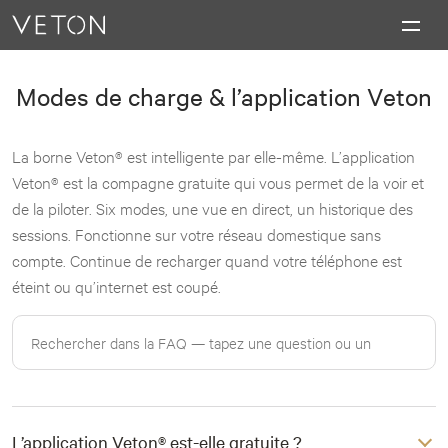
Skip to content
Chefs-d’œuvre de la recharge.
Modes de charge & l’application Veton
La borne Veton® est intelligente par elle-même. L’application
Veton® est la compagne gratuite qui vous permet de la voir et
de la piloter. Six modes, une vue en direct, un historique des
sessions. Fonctionne sur votre réseau domestique sans
compte. Continue de recharger quand votre téléphone est
éteint ou qu’internet est coupé.
L’application Veton® est-elle gratuite ?